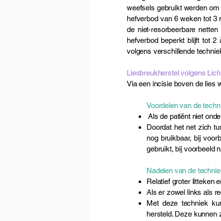
weefsels gebruikt werden om d
hefverbod van 6 weken tot 3 m
de niet-resorbeerbare netten 
hefverbod beperkt blijft tot
volgens verschillende techni
Liesbreukherstel volgens Lich
Via een incisie boven de lies 
Voordelen van de techn
Als de patiënt niet ond
Doordat het net zich tus
nog bruikbaar, bij voor
gebruikt, bij voorbeeld
Nadelen van de technie
Relatief groter litteke
Als er zowel links als r
Met deze techniek kun
hersteld. Deze kunnen 