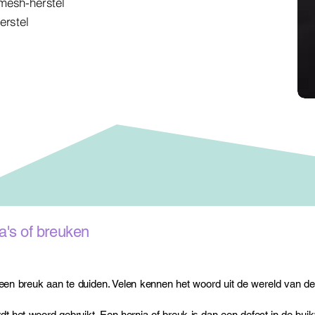
mesh-herstel
rstel​
a's of breuken
een breuk aan te duiden. Velen kennen het woord uit de wereld van de
t het woord gebruikt. Een hernia of breuk is dan een defect in de bu