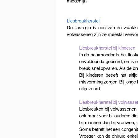
middenlijn.
Liesbreukherstel
De liesregio is een van de zwakke
volwassenen zijn ze meestal verwo
Liesbreukherstel bij kinderen
In de baarmoeder is het lieska
onvoldoende gebeurd, en is e
breuk snel opvallen. Als de b
Bij kinderen betreft het alt
misvorming zorgen. Bij jonge 
uitgevoerd.
Liesbreukherstel bij volwass
Liesbreuken bij volwassenen 
ook meer voor bij ouderen die 
bij mannen dan bij vrouwen, 
Soms betreft het een congenit
Vroeger kon de chirurg enkel 