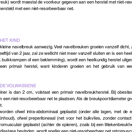
breuk) wordt meestal de voorkeur gegeven aan een herstel met niet-res
ersteld met een niet-resorbeerbaar net.​​​​
HET KIND
 kleine navelbreuk aanwezig. Veel navelbreuken groeien vanzelf dicht,
eeftijd van 2 jaar, zal ze wellicht niet meer vanzelf sluiten en is een h
.a. buikkrampen of een beklemming), wordt een heelkundig herstel uitgevo
jd een primair herstel, want kinderen groeien en het gebruik van e
 DE VOLWASSENE
ner is dan 2 cm, volstaat een primair navelbreukherstel. Bij obesita
 om een niet-resorbeerbaar net te plaatsen. Als de breukpoortdiameter g
t.
worden ofwel intra-abdominaal geplaatst (onder alle lagen, met de e
nhoud), ofwel preperitoneaal (net voor het buikvlies, zonder contact
omusculair geplaatst (achter de spieren), zoals bij een littekenbreukher
diastase bevinden, wordt sneller een niet-resorbeerbaar net retromusculai