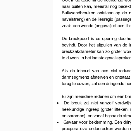
naar buiten kan, meestal nog bedekt
Buikwandbreuken ontstaan op de na
navelstreng) en de liesregio (passag
zoals een wonde (ongeval) of een litt
De breukpoort is de opening doorhe
bevindt. Door het uitpuilen van de
breukzakdiameter kan zo groter word
te duwen. In het laatste geval sprek
Als de inhoud van een niet-reduc
darmsegment) afsterven en ontstaat p
terug te duwen, zal een dringende heel
Er zijn meerdere redenen om een breuk
De breuk zal niet vanzelf verdwijn
heelkundige ingreep (groter littek
en seromen), en vanaf bepaalde afme
Gevaar voor beklemming. Een dringen
preoperatieve onderzoeken worden ui