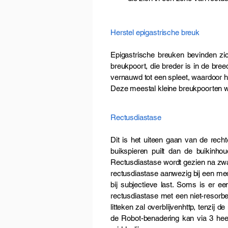
Herstel epigastrische breuk
​Epigastrische breuken bevinden z
breukpoort, die breder is in de bre
vernauwd tot een spleet, waardoor he
Deze meestal kleine breukpoorten wo
Rectusdiastase
Dit is het uiteen gaan van de rech
buikspieren puilt dan de buikinho
Rectusdiastase wordt gezien na zw
rectusdiastase aanwezig bij een media
bij subjectieve last. Soms is er e
rectusdiastase met een niet-resorbe
litteken zal overblijvenhttp, tenzij
de Robot-benadering kan via 3 hee