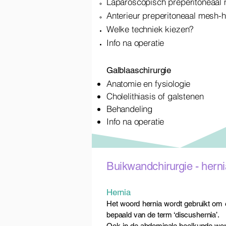
Laparoscopisch preperitoneaal 
Anterieur preperitoneaal mesh-he
Welke techniek kiezen?​
Info na operatie
Galblaaschirurgie
Anatomie en fysiologie
Cholelithiasis of galstenen
Behandeling
Info na operatie
Buikwandchirurgie - herni
Hernia
Het woord hernia wordt gebruikt om 
bepaald van de term ‘discushernia’.
Ook in de abdominale heelkunde word