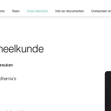
ome
Team
Onze diensten
Info en documenten
Contacteer o
heelkunde
breuken
dhernia's