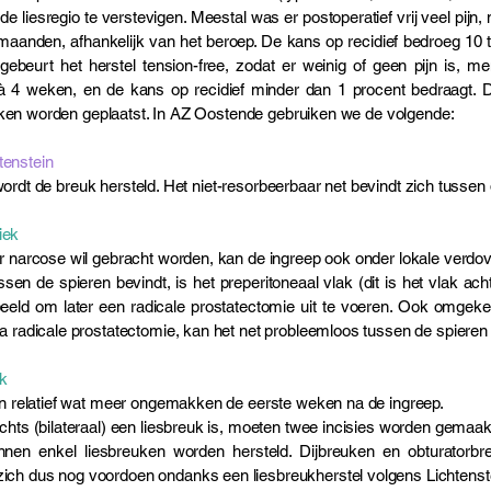
e liesregio te verstevigen. Meestal was er postoperatief vrij veel pij
aanden, afhankelijk van het beroep. De kans op recidief bedroeg 10 t
gebeurt het herstel tension-free, zodat er weinig of geen pijn is, m
 2 à 4 weken, en de kans op recidief minder dan 1 procent bedraagt. 
eken worden geplaatst. In AZ Oostende gebruiken we de volgende:
tenstein
wordt de breuk hersteld. Het niet-resorbeerbaar net bevindt zich tussen
iek
er narcose wil gebracht worden, kan de ingreep ook onder lokale verdo
sen de spieren bevindt, is het preperitoneaal vlak (dit is het vlak ach
beeld om later een radicale prostatectomie uit te voeren. Ook omgekeer
 na radicale prostatectomie, kan het net probleemloos tussen de spieren
k
n en relatief wat meer ongemakken de eerste weken na de ingreep.
echts (bilateraal) een liesbreuk is, moeten twee incisies worden gemaak
nen enkel liesbreuken worden hersteld. Dijbreuken en obturatorb
zich dus nog voordoen ondanks een liesbreukherstel volgens Lichtenst