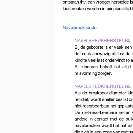
ontstaan thv. een vroeger herstelde 
Liesbreuken worden in principe altijd h
Navelbreukherstel
NAVELBREUKHERSTEL BIJ 
Bij de geboorte is er vaak een
de breuk aanwezig blijft na de l
kind te veel last ondervindt (o
Bij kinderen betreft het alti
misvorming zorgen.
NAVELBREUKHERSTEL BIJ
Als de breukpoortdiameter klei
recidief, wordt sneller beslist
niet-resorbeerbaar net geplaats
De niet-resorbeerbare netten 
andere in contact met de buiki
navelbreuken wordt het net retr
die zich in een zone van rectus