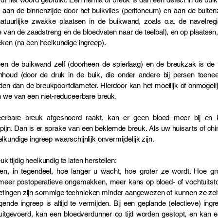
 aan de binnenzijde door het buikvlies (peritoneum) en aan de buiten
tuurlijke zwakke plaatsen in de buikwand, zoals o.a. de navelreg
e van de zaadstreng en de bloedvaten naar de teelbal), en op plaatsen,
eken (na een heelkundige ingreep).
en de buikwand zelf (doorheen de spierlaag) en de breukzak is de 
 inhoud (door de druk in de buik, die onder andere bij persen toen
en dan de breukpoortdiameter. Hierdoor kan het moeilijk of onmogel
en we van een niet-reduceerbare breuk.
eerbare breuk afgesnoerd raakt, kan er geen bloed meer bij en 
ijn. Dan is er sprake van een beklemde breuk. Als uw huisarts of chiru
kundige ingreep waarschijnlijk onvermijdelijk zijn.
 tijdig heelkundig te laten herstellen:
en, in tegendeel, hoe langer u wacht, hoe groter ze wordt. Hoe gro
en, meer postoperatieve ongemakken, meer kans op bloed- of vochtui
tingen zijn sommige technieken minder aangewezen of kunnen ze zelf
de ingreep is altijd te vermijden. Bij een geplande (electieve) in
tgevoerd, kan een bloedverdunner op tijd worden gestopt, en kan een