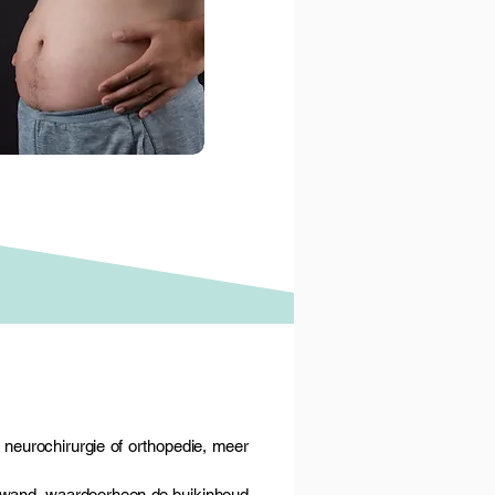
 neurochirurgie of orthopedie, meer
ikwand, waardoorheen de buikinhoud