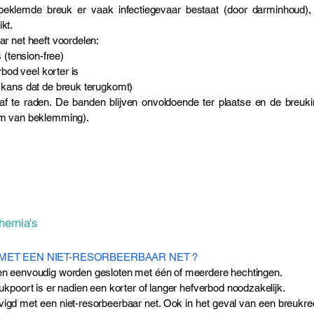
 beklemde breuk er vaak infectiegevaar bestaat (door darminhoud), 
kt.
ar net heeft voordelen:
 (tension-free)
rbod veel korter is
r kans dat de breuk terugkomt)
f te raden. De banden blijven onvoldoende ter plaatse en de breu
rm van beklemming).
hernia's
 MET EEN NIET-RESORBEERBAAR NET ?
en eenvoudig worden gesloten met één of meerdere hechtingen.
ukpoort is er nadien een korter of langer hefverbod noodzakelijk.
igd met een niet-resorbeerbaar net. Ook in het geval van een breukrec