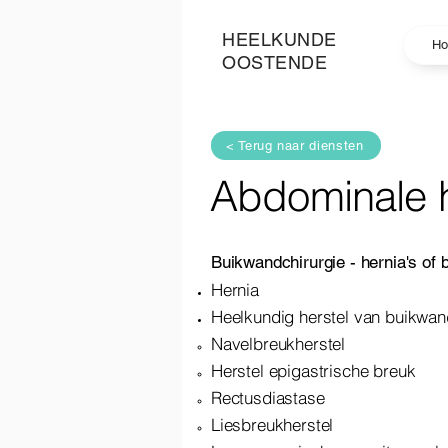
HEELKUNDE
H
OOSTENDE
< Terug naar diensten
Abdominale 
Buikwandchirurgie - hernia's of 
Hernia
Heelkundig herstel van buikwan
Navelbreukherstel
Herstel epigastrische breuk
Rectusdiastase
Liesbreukherstel