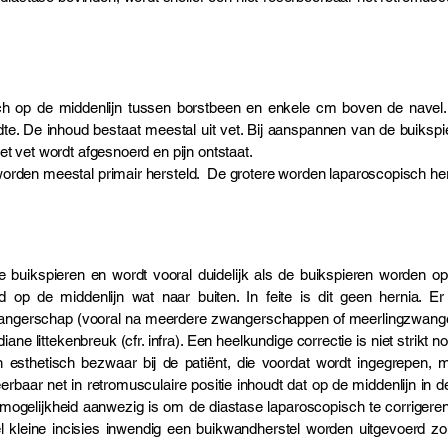
ich op de middenlijn tussen borstbeen en enkele cm boven de nave
edte. De inhoud bestaat meestal uit vet. Bij aanspannen van de buiks
t vet wordt afgesnoerd en pijn ontstaat.
rden meestal primair hersteld. De grotere worden laparoscopisch hers
te buikspieren en wordt vooral duidelijk als de buikspieren worden 
ud op de middenlijn wat naar buiten. In feite is dit geen hernia. 
angerschap (vooral na meerdere zwangerschappen of meerlingzwangers
ne littekenbreuk (cfr. infra). Een heelkundige correctie is niet strikt 
en esthetisch bezwaar bij de patiënt, die voordat wordt ingegrepen, 
erbaar net in retromusculaire positie inhoudt dat op de middenlijn in 
 de mogelijkheid aanwezig is om de diastase laparoscopisch te corriger
l kleine incisies inwendig een buikwandherstel worden uitgevoerd z