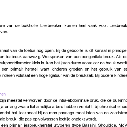
re van de buikholte. Liesbreuken komen heel vaak voor. Liesbreuken
rven.
naal van de foetus nog open. Bij de geboorte is dit kanaal in principe 
en liesbreuk aanwezig. We spreken van een congenitale breuk. Als de 
reukpoortdiameter klein is, kan het jaren duren vooraleer de breuk word
ijd een primair herstel, want kinderen groeien en het gebruik van 
kinderen volstaat een hoge ligatuur van de breukzak. Bij oudere kinde
enen
zijn meestal verworven door de intra-abdominale druk, die de buikin
jarenlang zware lichamelijke arbeid hebben verricht, bij chronische hoes
omdat het lieskanaal bij de man passage moet laten van de zaadstren
ale breuk, die pas op volwassen leeftijd ontdekt wordt.
een primair liesbreukherstel uitvoeren (type Bassini, Shouldice, McV