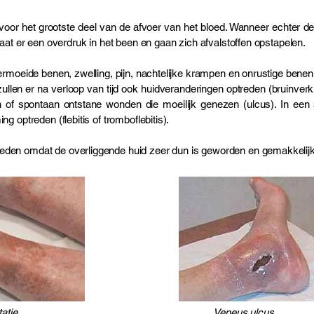
 voor het grootste deel van de afvoer van het bloed. Wanneer echter d
taat er een overdruk in het been en gaan zich afvalstoffen opstapelen.
ermoeide benen, zwelling, pijn, nachtelijke krampen en onrustige benen 
zullen er na verloop van tijd ook huidveranderingen optreden (bruinver
n of spontaan ontstane wonden die moeilijk genezen (ulcus). In ee
g optreden (flebitis of tromboflebitis).
eden omdat de overliggende huid zeer dun is geworden en gemakkelij
gmentatie Veneus ulcus