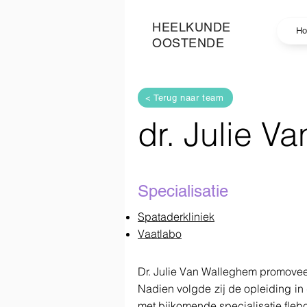
HEELKUNDE
H
OOSTENDE
< Terug naar team
dr. Julie V
Specialisatie
Spataderkliniek
Vaatlabo
Dr. Julie Van Walleghem promovee
Nadien volgde zij de opleiding 
met bijkomende specialisatie flebo