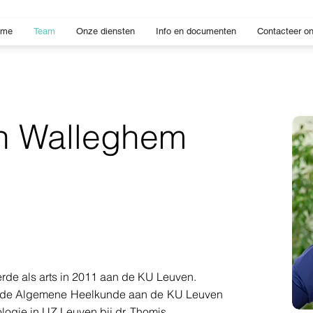
ome
Team
Onze diensten
Info en documenten
Contacteer o
an Walleghem
rde als arts in 2011 aan de KU Leuven.
in de Algemene Heelkunde aan de KU Leuven
logie in UZ Leuven bij dr. Thomis.