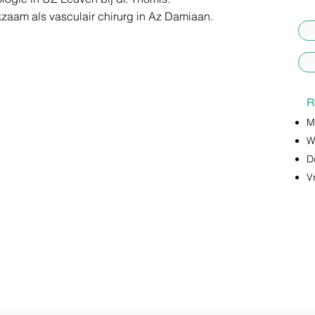
kzaam als vasculair chirurg in Az Damiaan.
R
M
W
D
V